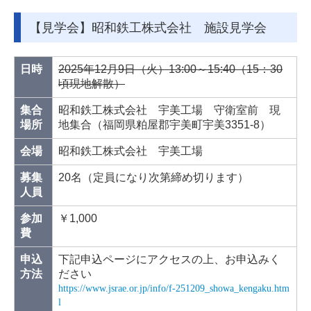
【見学会】昭和鉄工株式会社 施設見学会
日時
2025年12月9日（火）13:00～15:40（15：30
頃現地解散）
集合
昭和鉄工株式会社 宇美工場 守衛室前 現
場所
地集合（福岡県粕屋郡宇美町宇美3351-8）
会場
昭和鉄工株式会社 宇美工場
募集
20名（定員になり次第締め切ります）
人員
参加
￥1,000
費
申込
下記申込ページにアクセスの上、お申込みく
方法
ださい
https://www.jsrae.or.jp/info/f-251209_showa_kengaku.htm
l