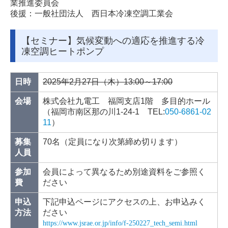
業推進委員会
後援：一般社団法人 西日本冷凍空調工業会
【セミナー】気候変動への適応を推進する冷
凍空調ヒートポンプ
日時
2025年2月27日（木）13:00～17:00
会場
株式会社九電工 福岡支店1階 多目的ホール
（福岡市南区那の川1-24-1 TEL:
050-6861-02
11
）
募集
70名（定員になり次第締め切ります）
人員
参加
会員によって異なるため別途資料をご参照く
費
ださい
申込
下記申込ページにアクセスの上、お申込みく
方法
ださい
https://www.jsrae.or.jp/info/f-250227_tech_semi.html