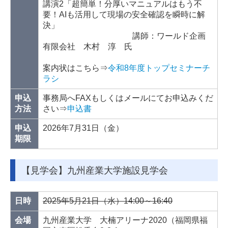
講演2「超簡単！分厚いマニュアルはもう不
要！AIも活用して現場の安全確認を瞬時に解
決」
講師：ワールド企画
有限会社 木村 淳 氏
案内状はこちら⇒
令和8年度トップセミナーチ
ラシ
申込
事務局へFAXもしくはメールにてお申込みくだ
方法
さい⇒
申込書
申込
2026年7月31日（金）
期限
【見学会】九州産業大学施設見学会
日時
2025年5月21日（水）14:00～16:40
会場
九州産業大学 大楠アリーナ2020（福岡県福