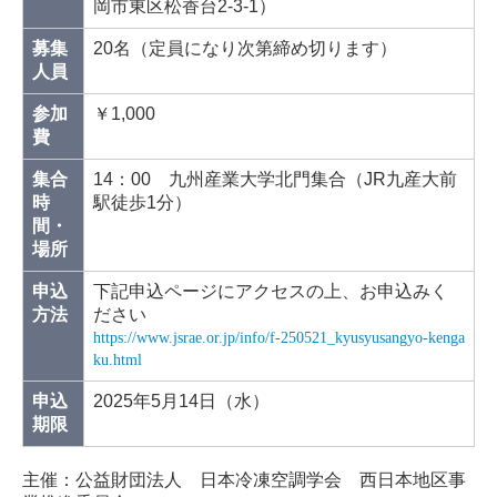
岡市東区松香台2-3-1）
募集
20名（定員になり次第締め切ります）
人員
参加
￥1,000
費
集合
14：00 九州産業大学北門集合（JR九産大前
時
駅徒歩1分）
間・
場所
申込
下記申込ページにアクセスの上、お申込みく
方法
ださい
https://www.jsrae.or.jp/info/f-250521_kyusyusangyo-kenga
ku.html
申込
2025年5月14日（水）
期限
主催：公益財団法人 日本冷凍空調学会 西日本地区事