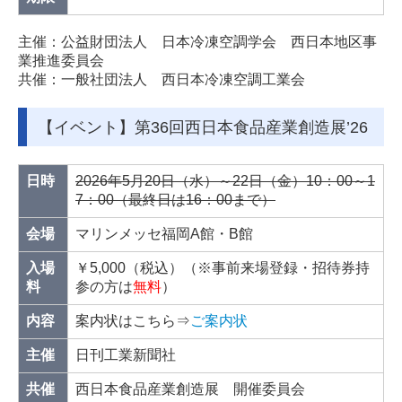
主催：公益財団法人 日本冷凍空調学会 西日本地区事
業推進委員会
共催：一般社団法人 西日本冷凍空調工業会
【イベント】第36回西日本食品産業創造展’26
日時
2026年5月20日（水）～22日（金）10：00～1
7：00（最終日は16：00まで）
会場
マリンメッセ福岡A館・B館
入場
￥5,000（税込）（※事前来場登録・招待券持
料
参の方は
無料
）
内容
案内状はこちら⇒
ご案内状
主催
日刊工業新聞社
共催
西日本食品産業創造展 開催委員会