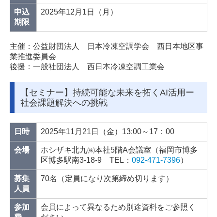
申込
2025年12月1日（月）
期限
主催：公益財団法人 日本冷凍空調学会 西日本地区事
業推進委員会
後援：一般社団法人 西日本冷凍空調工業会
【セミナー】持続可能な未来を拓くAI活用ー
社会課題解決への挑戦
日時
2025年11月21日（金）13:00～17：00
会場
ホシザキ北九㈱本社5階A会議室（福岡市博多
区博多駅南3-18-9 TEL：
092-471-7396
）
募集
70名（定員になり次第締め切ります）
人員
参加
会員によって異なるため別途資料をご参照く