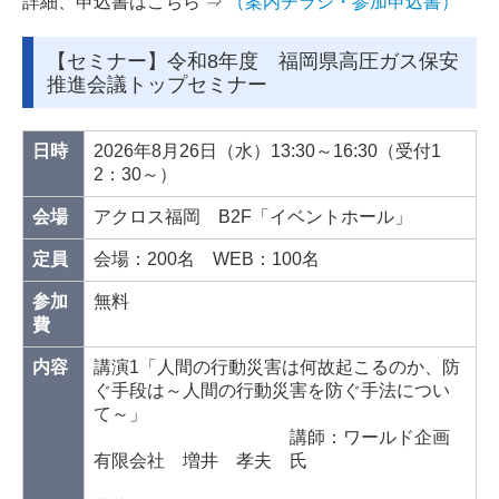
詳細、申込書はこちら ⇒
（案内チラシ・参加申込書）
【セミナー】令和8年度 福岡県高圧ガス保安
推進会議トップセミナー
日時
2026年8月26日（水）13:30～16:30（受付1
2：30～）
会場
アクロス福岡 B2F「イベントホール」
定員
会場：200名 WEB：100名
参加
無料
費
内容
講演1「人間の行動災害は何故起こるのか、防
ぐ手段は～人間の行動災害を防ぐ手法につい
て～」
講師：ワールド企画
有限会社 増井 孝夫 氏