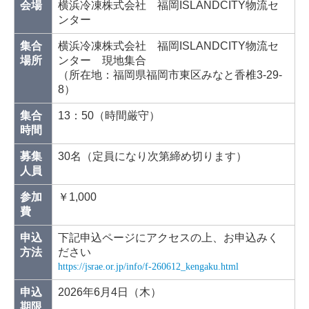
RRC冷媒回収講習会
会場
横浜冷凍株式会社 福岡ISLANDCITY物流セ
ンター
その他講習会・検定
集合
横浜冷凍株式会社 福岡ISLANDCITY物流セ
セミナー・イベント
場所
ンター 現地集合
（所在地：福岡県福岡市東区みなと香椎3-29-
行程管理票・図書販売
8）
認定事業所
集合
13：50（時間厳守）
時間
冷凍空調施設工事認定
募集
30名（定員になり次第締め切ります）
RRC認定冷媒回収
人員
会員
参加
￥1,000
会員名簿
費
入会案内
申込
下記申込ページにアクセスの上、お申込みく
方法
ださい
会員専用ページ
https://jsrae.or.jp/info/f-260612_kengaku.html
申込
2026年6月4日（木）
期限