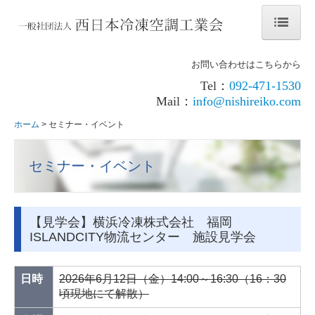
ホーム
お問い合わせはこちらから
工業会概要
Tel：
092-471-1530
Mail：
info@nishireiko.com
沿革
ホーム
セミナー・イベント
事業内容
回収冷媒管理センター
セミナー・イベント
関係団体
講習会・検定
【見学会】横浜冷凍株式会社 福岡
ISLANDCITY物流センター 施設見学会
新規・一種冷媒フロン講習
新規・二種冷媒フロン講習
日時
2026年6月12日（金）14:00～16:30（16：30
更新・冷媒フロン講習
頃現地にて解散）