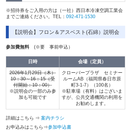
※招待券をご入用の方は（一社）西日本冷凍空調工業会
までご連絡ください。TEL：
092-471-1530
【説明会】フロン＆アスベスト(石綿）説明会
参加費無料
(※要 事前申込）
日時
会場（定員）
2026年1月29日（木）
クローバープラザ セミナー
10：30～16：15（受
ルームAB（福岡県春日市原
付開始：10：00）
町3-1-7）（100名）
※説明会の一部のみ参
※駐車場（有料）はございま
加も可能です
すが、公共交通機関の利用を
お勧めします。
詳細はこちら ⇒
案内チラシ
お申込みはこちら⇒
参加申込書